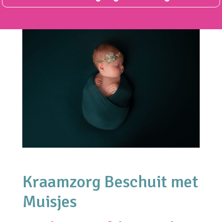
Kraamzorg Beschuit met
Muisjes