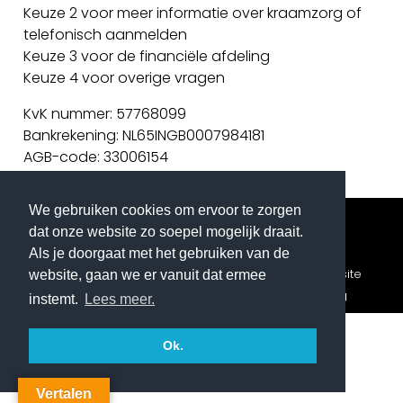
Keuze 2 voor meer informatie over kraamzorg of
telefonisch aanmelden
Keuze 3 voor de financiële afdeling
Keuze 4 voor overige vragen
KvK nummer: 57768099
Bankrekening: NL65INGB0007984181
AGB-code: 33006154
We gebruiken cookies om ervoor te zorgen
dat onze website zo soepel mogelijk draait.
Als je doorgaat met het gebruiken van de
© Copyright Beschuit met muisjes kraamzorg| Website
website, gaan we er vanuit dat ermee
gemaakt door
Flexamedia
|
Privacyverklaring
instemt.
Lees meer.
Ok.
Vertalen